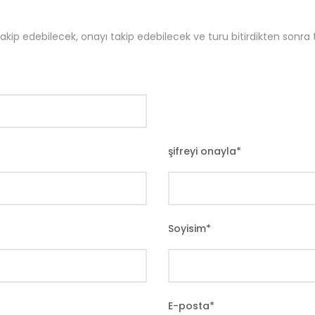
p edebilecek, onayı takip edebilecek ve turu bitirdikten sonra t
şifreyi onayla
*
Soyisim
*
E-posta
*