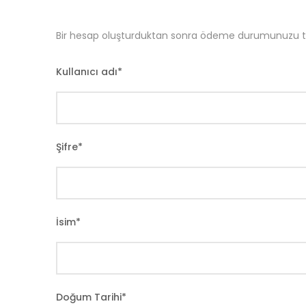
Bir hesap oluşturduktan sonra ödeme durumunuzu taki
Kullanıcı adı
*
Şifre
*
İsim
*
Doğum Tarihi
*