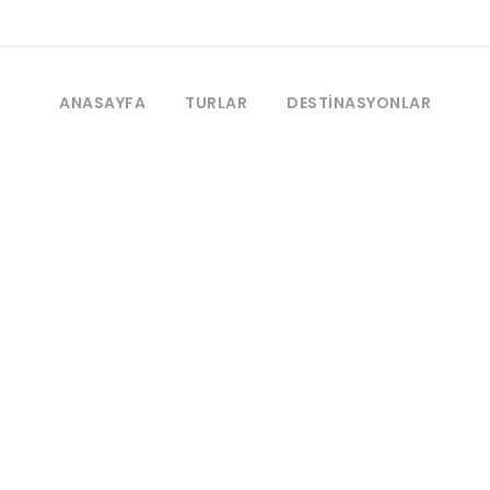
ANASAYFA
TURLAR
DESTINASYONLAR
Tag
Simple_product