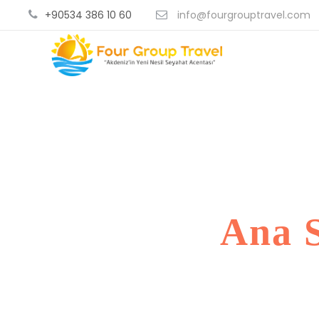
+90534 386 10 60
info@fourgrouptravel.com
Ana 