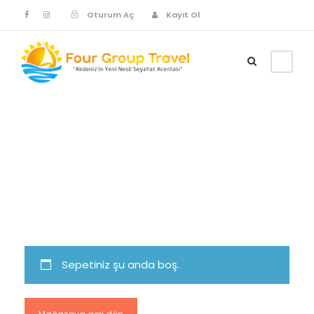
Oturum Aç
Kayıt Ol
Cart
Sepetiniz şu anda boş.